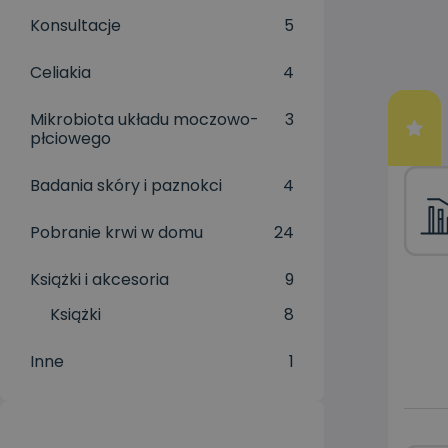
Konsultacje
5
Celiakia
4
Mikrobiota układu moczowo-
3
płciowego
Badania skóry i paznokci
4
Pobranie krwi w domu
24
Książki i akcesoria
9
Książki
8
Inne
1