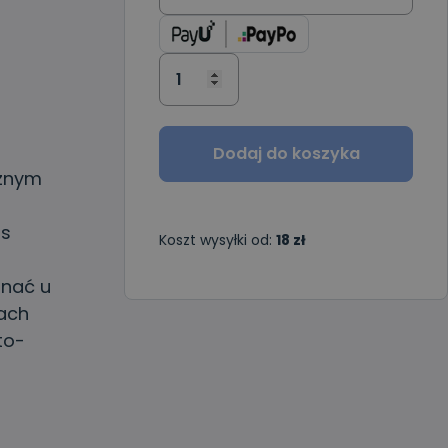
Dodaj do koszyka
óżnym
us
Koszt wysyłki od:
18 zł
onać u
iach
to-