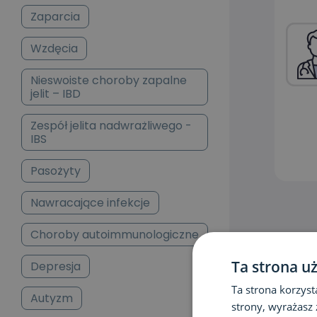
Zaparcia
Wzdęcia
Nieswoiste choroby zapalne
jelit – IBD
Zespół jelita nadwrażliwego -
IBS
Pasożyty
Nawracające infekcje
Choroby autoimmunologiczne
Ta strona u
Depresja
Ta strona korzyst
Autyzm
strony, wyrażasz