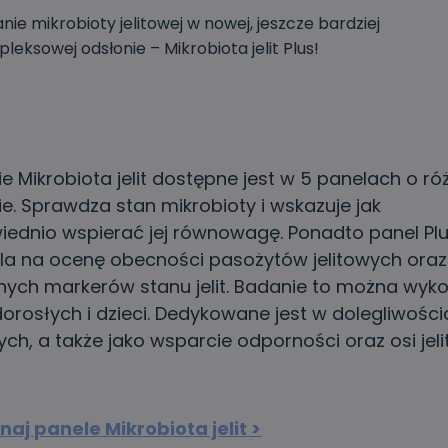
nie mikrobioty jelitowej w nowej, jeszcze bardziej
leksowej odsłonie – Mikrobiota jelit Plus!
e Mikrobiota jelit dostępne jest w 5 panelach o r
ie. Sprawdza stan mikrobioty i wskazuje jak
ednio wspierać jej równowagę. Ponadto panel Pl
a na ocenę obecności pasożytów jelitowych oraz
ych markerów stanu jelit. Badanie to można wyk
orosłych i dzieci. Dedykowane jest w dolegliwośc
wych, a także jako wsparcie odporności oraz osi jeli
aj panele Mikrobiota jelit >