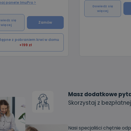
aj panele ImuPro >
oich potrzeb.
Doskonała również po
Dowiedz się
zagranicznych.
więcej
wiedz się
Zamów
więcej
tępne z pobraniem krwi w domu
+199 zł
Masz dodatkowe pyt
Skorzystaj z bezpłatnej
Nasi specjaliści chętnie od