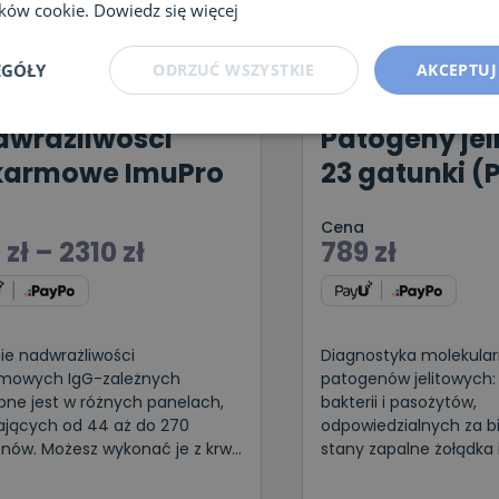
lików cookie.
Dowiedz się więcej
EGÓŁY
ODRZUĆ WSZYSTKIE
AKCEPTUJ
wrażliwości
Patogeny jel
karmowe ImuPro
23 gatunki (
Cena
0
zł
–
2310
zł
789
zł
ie nadwrażliwości
Diagnostyka molekular
mowych IgG-zależnych
patogenów jelitowych:
pne jest w różnych panelach,
bakterii i pasożytów,
ających od 44 aż do 270
odpowiedzialnych za b
enów. Możesz wykonać je z krwi
stany zapalne żołądka i 
 lub włośniczkowej z palca.
Dedykowana dla dzieci 
rz wariant badania odpowiedni
ciężką lub przewlekłą 