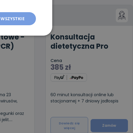
 WSZYSTKIE
itowe -
Konsultacja
PCR)
dietetyczna Pro
Cena
385
zł
na 23
60 minut konsultacji online lub
 wirusów,
stacjonarnej + 7 dniowy jadłospis
iegunki oraz
jelit.
Dowiedz się
i dorosłych z
Zamów
więcej
biegunką.