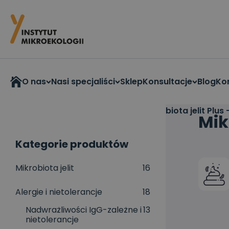
O nas
Nasi specjaliści
Sklep
Konsultacje
Blog
Ko
Strona główna
>
Mikrobiota jelit
>
Mikrobiota jelit Pl
Mik
Kategorie produktów
Mikrobiota jelit
16
Alergie i nietolerancje
18
Nadwrażliwości IgG-zależne i
13
nietolerancje