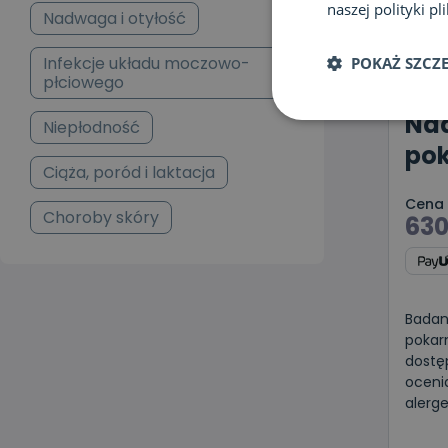
naszej polityki p
Nadwaga i otyłość
Infekcje układu moczowo-
POKAŻ SZCZ
płciowego
Nad
Niepłodność
po
Ciąża, poród i laktacja
Cena
Choroby skóry
63
Badan
pokar
dostę
oceni
alerg
żylnej
Wybie