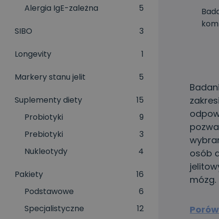
Alergia IgE-zależna
5
Bada
komp
SIBO
3
Longevity
1
Markery stanu jelit
5
Badani
Suplementy diety
15
zakres
odpowi
Probiotyki
9
pozwal
Prebiotyki
3
wybran
Nukleotydy
4
osób d
jelito
Pakiety
16
mózg.
Podstawowe
6
Specjalistyczne
12
Porówn