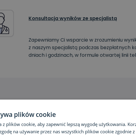
Konsultacja wyników ze specjalistą
Zapewniamy Ci wsparcie w zrozumieniu wyni
z naszym specjalistą podczas bezpłatnych ko
dniach i godzinach, w formule otwartej linii t
żywa plików cookie
Sprawdź powiąz
a z plików cookie, aby zapewnić lepszą wygodę użytkowania. Korzy
 zgodę na używanie przez nas wszystkich plików cookie zgodnie 