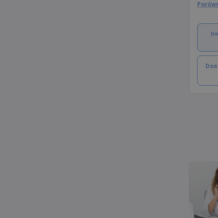
Porówn
do Tw
Do
Dos