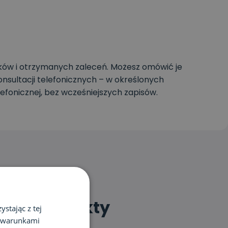
ków i otrzymanych zaleceń. Możesz omówić je
nsultacji telefonicznych – w określonych
elefonicznej, bez wcześniejszych zapisów.
ane produkty
stając z tej
z warunkami