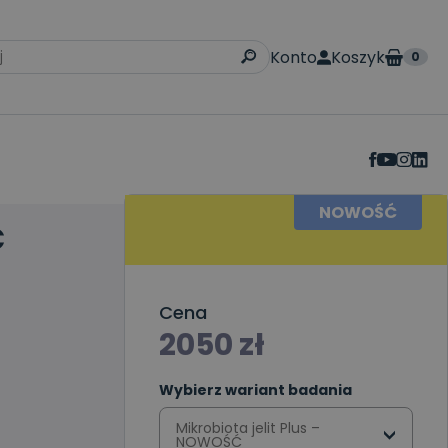
Konto
Koszyk
0
NOWOŚĆ
Ć
Cena
2050
zł
Wybierz wariant badania
Mikrobiota jelit Plus –
NOWOŚĆ