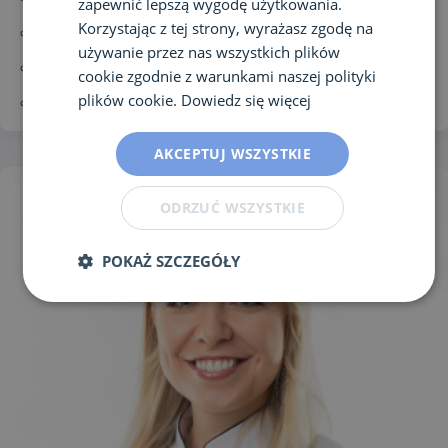
zapewnić lepszą wygodę użytkowania.
Korzystając z tej strony, wyrażasz zgodę na
dolegliwościach żołądkowo-jelitowych,
używanie przez nas wszystkich plików
zespole jelita nadwrażliwego – IBS,
cookie zgodnie z warunkami naszej polityki
plików cookie.
Dowiedz się więcej
zespole przerostu jelita cienkiego – SIBO.
AKCEPTUJ WSZYSTKIE
ODRZUĆ WSZYSTKIE
POKAŻ SZCZEGÓŁY