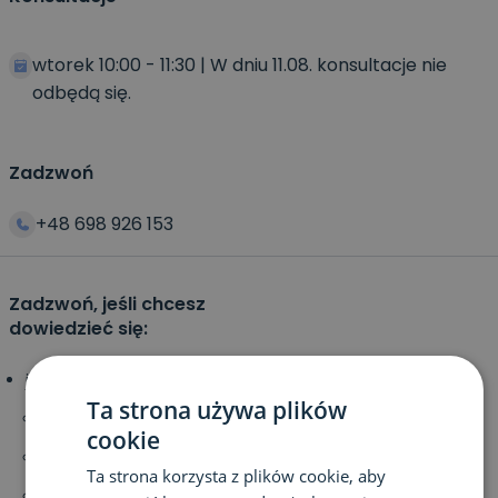
wtorek 10:00 - 11:30 | W dniu 11.08. konsultacje nie
odbędą się.
Zadzwoń
+48 698 926 153
Zadzwoń, jeśli chcesz
dowiedzieć się:
jaką diagnostykę możesz zastosować w:
Ta strona używa plików
alergiach natychmiastowych i opóźnionych,
cookie
nietolerancjach pokarmowych,
Ta strona korzysta z plików cookie, aby
nadwadze i otyłości,