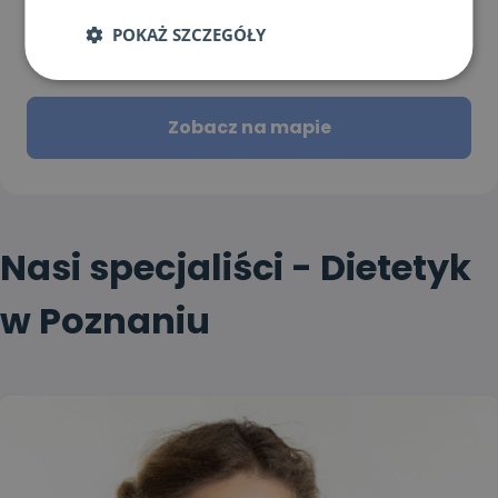
Nasi dietetycy udzielają konsultacji stacjonarnych
w gabinecie dietetycznym przy ul. Sielskiej 6.
POKAŻ SZCZEGÓŁY
Zobacz na mapie
Nasi specjaliści - Dietetyk
w Poznaniu