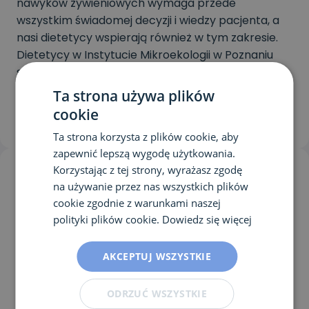
nawyków żywieniowych wymaga przede
wszystkim świadomej decyzji i wiedzy pacjenta, a
nasi dietetycy wspierają również w tym zakresie.
Dietetycy w Instytucie Mikroekologii w Poznaniu
stawiają na edukację pacjenta, a w przypadku
najmłodszych pacjentów – również edukację
Ta strona używa plików
rodziców.
cookie
Ta strona korzysta z plików cookie, aby
zapewnić lepszą wygodę użytkowania.
Korzystając z tej strony, wyrażasz zgodę
na używanie przez nas wszystkich plików
Dietetyk w Poznaniu
cookie zgodnie z warunkami naszej
polityki plików cookie.
Dowiedz się więcej
AKCEPTUJ WSZYSTKIE
Ze względu na naszą lokalizację – Poznań,
zapraszamy przede wszystkim osoby z Poznania –
Górczyn, Grunwald, Jeżyce, Łazarz, Wilda i okolic.
ODRZUĆ WSZYSTKIE