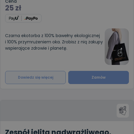
Cena
25
zł
Czarna ekotorba z 100% bawełny ekologicznej
i 100% przymrużeniem oka. Zrobisz z nią zakupy
wspierające zdrowie i planetę.
Dowiedz się więcej
Zamów
Zespół jelita nadwrażliwego.