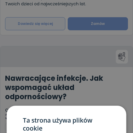
Twoich dzieci od najwcześniejszych lat.
Dowiedz się więcej
Zamów
Nawracające infekcje. Jak
wspomagać układ
odpornościowy?
Cena
34,90
zł
Ta strona używa plików
cookie