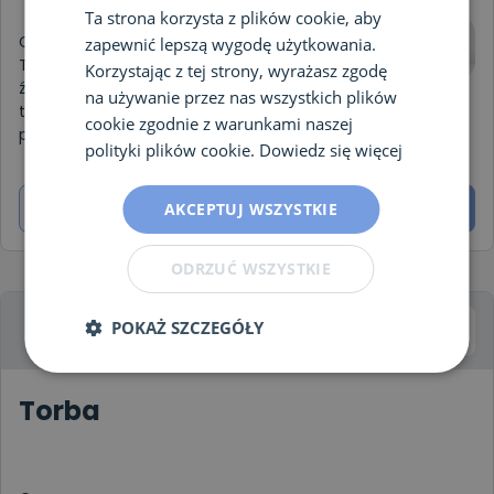
Ta strona korzysta z plików cookie, aby
Chcesz poprawić swoje zdrowie i odporność?
zapewnić lepszą wygodę użytkowania.
Ta książka będzie dla Ciebie kompleksowym
Korzystając z tej strony, wyrażasz zgodę
źródłem informacji. Poprzez analizę
na używanie przez nas wszystkich plików
tradycyjnych i współczesnych sposobów
cookie zgodnie z warunkami naszej
poprawy
polityki plików cookie.
Dowiedz się więcej
AKCEPTUJ WSZYSTKIE
Dowiedz się więcej
Zamów
ODRZUĆ WSZYSTKIE
POKAŻ SZCZEGÓŁY
Torba