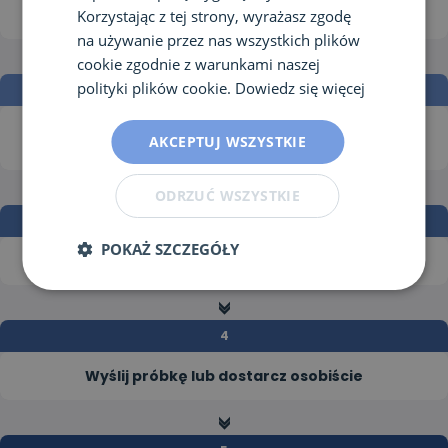
Zamów badanie
Korzystając z tej strony, wyrażasz zgodę
na używanie przez nas wszystkich plików
>>
cookie zgodnie z warunkami naszej
polityki plików cookie.
Dowiedz się więcej
Odbierz
AKCEPTUJ WSZYSTKIE
zestaw pobraniowy
>>
ODRZUĆ WSZYSTKIE
POKAŻ SZCZEGÓŁY
Pobierz próbkę zgodnie z instrukcją
>>
Wyślij próbkę lub dostarcz osobiście
>>