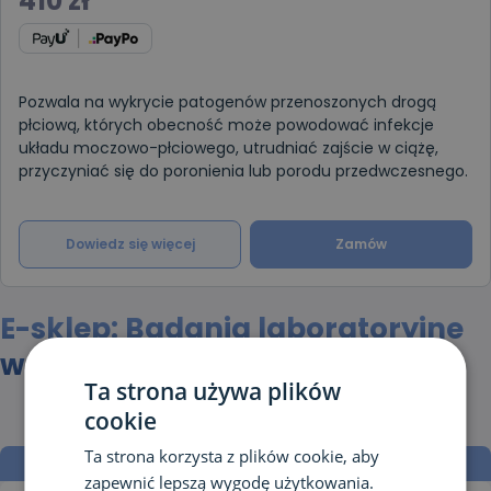
410
zł
Pozwala na wykrycie patogenów przenoszonych drogą
płciową, których obecność może powodować infekcje
układu moczowo-płciowego, utrudniać zajście w ciążę,
przyczyniać się do poronienia lub porodu przedwczesnego.
Dowiedz się więcej
Zamów
E-sklep: Badania laboratoryjne
w pięciu prostych krokach
Ta strona używa plików
cookie
Ta strona korzysta z plików cookie, aby
zapewnić lepszą wygodę użytkowania.