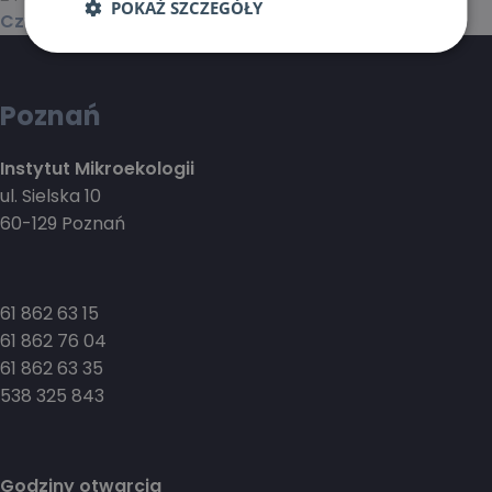
POKAŻ SZCZEGÓŁY
Czytaj dalej >
Poznań
Instytut Mikroekologii
ul. Sielska 10
60-129 Poznań
61 862 63 15
61 862 76 04
61 862 63 35
538 325 843
Godziny otwarcia