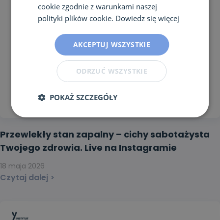
cookie zgodnie z warunkami naszej
polityki plików cookie.
Dowiedz się więcej
AKCEPTUJ WSZYSTKIE
ODRZUĆ WSZYSTKIE
POKAŻ SZCZEGÓŁY
Przewlekły stan zapalny – cichy sabotażysta
Twojego zdrowia. Live na Instagramie
18 maja 2026
Czytaj dalej >