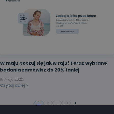
W maju poczuj się jak w raju! Teraz wybrane
badania zamówisz do 20% taniej
18 maja 2026
Czytaj dalej >
>
1
2
…
10