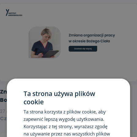
Zmiana funkcjonowania Instytutu w okresie
Ta strona używa plików
Bożego Ciała
cookie
27 maja 2026
Ta strona korzysta z plików cookie, aby
Czytaj dalej >
zapewnić lepszą wygodę użytkowania.
Korzystając z tej strony, wyrażasz zgodę
na używanie przez nas wszystkich plików