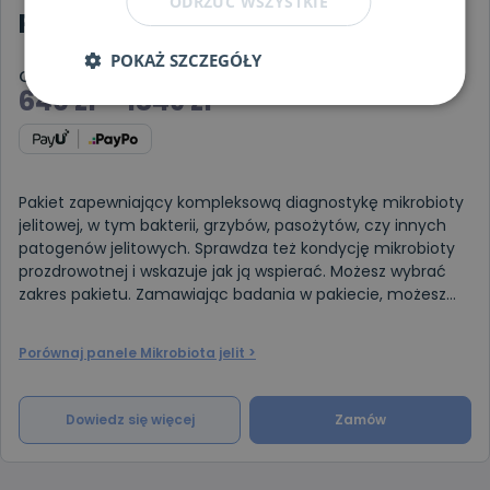
ODRZUĆ WSZYSTKIE
Pasożyty/Patogeny jelitowe
POKAŻ SZCZEGÓŁY
Cena
640
zł
–
1849
zł
Pakiet zapewniający kompleksową diagnostykę mikrobioty
jelitowej, w tym bakterii, grzybów, pasożytów, czy innych
patogenów jelitowych. Sprawdza też kondycję mikrobioty
prozdrowotnej i wskazuje jak ją wspierać. Możesz wybrać
zakres pakietu. Zamawiając badania w pakiecie, możesz
szybcie
Porównaj panele Mikrobiota jelit >
Dowiedz się więcej
Zamów