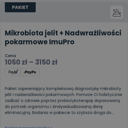
PAKIET
Mikrobiota jelit + Nadwrażliwości
pokarmowe ImuPro
Cena
1050
zł
–
3150
zł
Pakiet zapewniający kompleksową diagnostykę mikrobioty
jelit i nadwrażliwości pokarmowych. Pomoże Ci holistycznie
zadbać o zdrowie poprzez probiotykoterapię dopasowaną
do potrzeb organizmu i zindywidualizowaną dietę
eliminacyjną. Badania w pakiecie to szybsza droga do
poprawy samopoczuci
Porównaj panele ImuPro >