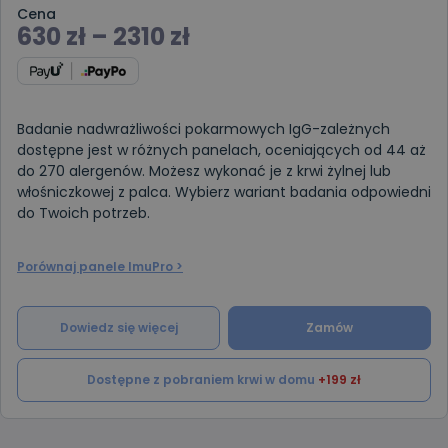
Cena
630
zł
–
2310
zł
Badanie nadwrażliwości pokarmowych IgG-zależnych
dostępne jest w różnych panelach, oceniających od 44 aż
do 270 alergenów. Możesz wykonać je z krwi żylnej lub
włośniczkowej z palca. Wybierz wariant badania odpowiedni
do Twoich potrzeb.
Porównaj panele ImuPro >
Dowiedz się więcej
Zamów
Dostępne z pobraniem krwi w domu
+199 zł