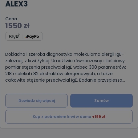
ALEX3
Cena
1550
zł
Dokładna i szeroka diagnostyka molekularna alergii IgE-
zależnej, z krwi żylnej. Umożliwia równoczesny i ilościowy
pomiar stężenia przeciwciał IgE wobec 300 parametrów:
218 molekuł i 82 ekstraktów alergenowych, a także
całkowite stężenie przeciwciał IgE. Badanie przyspiesza
proces di
Dowiedz się więcej
Zamów
Kup z pobraniem krwi w domu
+199 zł