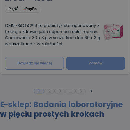
OMNi-BiOTiC® ️6 to probiotyk skomponowany z
troską o zdrowie jelit i odporność całej rodziny.
Opakowanie: 30 x 3 g w saszetkach lub 60 x 3 g
w saszetkach - w zależności
Dowiedz się więcej
Zamów
>
1
2
3
…
6
E-sklep: Badania laboratoryjne
w pięciu prostych krokach