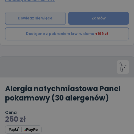
Dowiedz się więcej
Zamów
Dostępne z pobraniem krwi w domu
+199 zł
Alergia natychmiastowa Panel
pokarmowy (30 alergenów)
Cena
250
zł