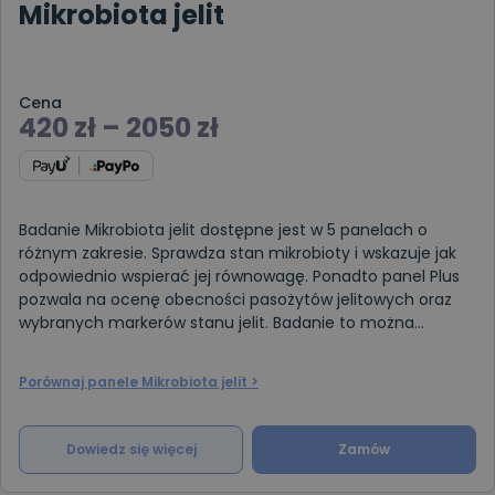
Mikrobiota jelit
Cena
420
zł
–
2050
zł
Badanie Mikrobiota jelit dostępne jest w 5 panelach o
różnym zakresie. Sprawdza stan mikrobioty i wskazuje jak
odpowiednio wspierać jej równowagę. Ponadto panel Plus
pozwala na ocenę obecności pasożytów jelitowych oraz
wybranych markerów stanu jelit. Badanie to można
wykonać u osób dor
Porównaj panele Mikrobiota jelit >
Dowiedz się więcej
Zamów