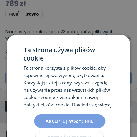
789
zł
Diagnostyka molekularna 23 patogenów jelitowych:
wirusów, bakterii i pasożytów, odpowiedzialnych za biegunki
oraz stany zapalne żołądka i jelit. Dedykowana dla dzieci i
Ta strona używa plików
dorosłych z ciężką lub przewlekłą biegunką. Doskonała
cookie
również po podróżach zagranicznych.
Ta strona korzysta z plików cookie, aby
zapewnić lepszą wygodę użytkowania.
Dowiedz się więcej
Zamów
Korzystając z tej strony, wyrażasz zgodę
na używanie przez nas wszystkich plików
cookie zgodnie z warunkami naszej
polityki plików cookie.
Dowiedz się więcej
PAKIET
AKCEPTUJ WSZYSTKIE
Mikrobiota jelit +