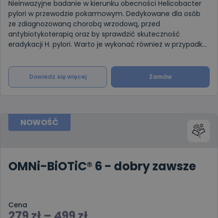
Nieinwazyjne badanie w kierunku obecności Helicobacter
pylori w przewodzie pokarmowym. Dedykowane dla osób
ze zdiagnozowaną chorobą wrzodową, przed
antybiotykoterapią oraz by sprawdzić skuteczność
eradykacji H. pylori. Warto je wykonać również w przypadku
nadkwaśności, zgagi i bólów
Dowiedz się więcej
Zamów
NOWOŚĆ
OMNi-BiOTiC® 6 - dobry zawsze
Cena
279
zł
–
499
zł