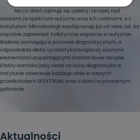
Na co dzień zajmuję się opieką i terapią nad
osobami ze spektrum autyzmu oraz ich rodzinami, a z
Instytutem Mikroekologii współpracuję już od wielu lat, by
wspólnie zapewniać holistyczne wsparcie w autyzmie.
Badania pomagają w procesie diagnostycznym, a
odpowiednia dieta i probiotykoterapia są ważnymi
elementami uzupełniającymi standardowe terapie.
Efekty wartości jaką niesie za sobą diagnostyka w
Instytucie obserwuję każdego dnia w naszych
przedszkolach SPEKTRUM, oraz u dzieci w prywatnym
gabinecie.
Aktualności