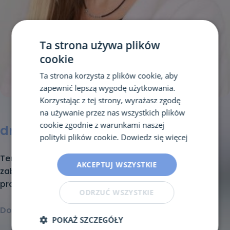
Ta strona używa plików
cookie
Ta strona korzysta z plików cookie, aby
zapewnić lepszą wygodę użytkowania.
Korzystając z tej strony, wyrażasz zgodę
na używanie przez nas wszystkich plików
cookie zgodnie z warunkami naszej
dr n. o zdr. Anna Kostiukow
polityki plików cookie.
Dowiedz się więcej
Terapeutka od kilkunastu lat zajmująca się
AKCEPTUJ WSZYSTKIE
zaburzeniami ze spektrum autyzmu pod względem
praktycznym, naukowym, organizacyjnym.
ODRZUĆ WSZYSTKIE
Dowiedz się więcej >
POKAŻ SZCZEGÓŁY