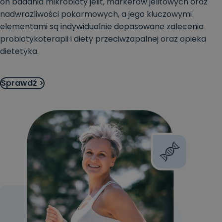
on badania mikrobioty jelit, markerów jelitowych oraz
nadwrażliwości pokarmowych, a jego kluczowymi
elementami są indywidualnie dopasowane zalecenia
probiotykoterapii i diety przeciwzapalnej oraz opieka
dietetyka.
Sprawdź