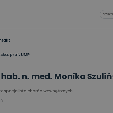
ntakt
ńska, prof. UMP
 hab. n. med. Monika Szuliń
rz specjalista chorób wewnętrznych
ań