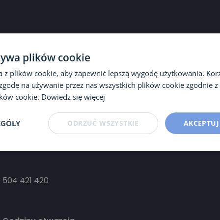
Warszawa
żywa plików cookie
a z plików cookie, aby zapewnić lepszą wygodę użytkowania. Korzy
Instytut Mikroekologii
 zgodę na używanie przez nas wszystkich plików cookie zgodnie 
Oddział w Warszawie (Wola)
lików cookie.
Dowiedz się więcej
ul. Spokojna 5
budynek MediSpace
EGÓŁY
ODRZUĆ WSZYSTKIE
AKCEPTUJ
I piętro
01-044 Warszawa Wola
504 421 420