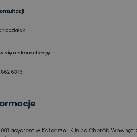
onsultacji
oniedziałek
 się na konsultację
 862 63 15
formacje
001 asystent w Katedrze i Klinice Chorób Wewnętr