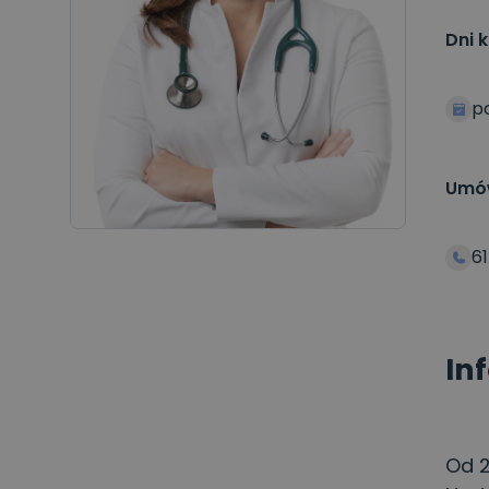
Dni k
p
Umów
61
In
Od 2