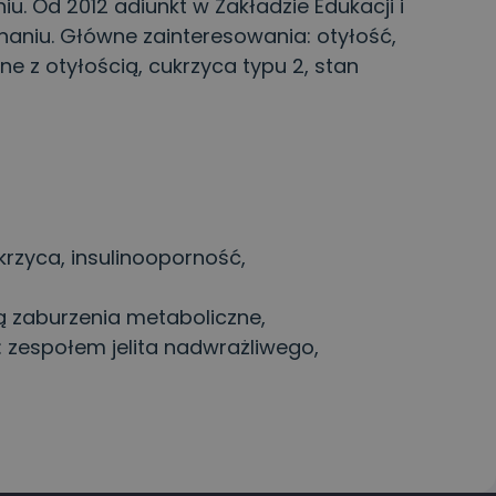
. Od 2012 adiunkt w Zakładzie Edukacji i
naniu. Główne zainteresowania: otyłość,
e z otyłością, cukrzyca typu 2, stan
krzyca, insulinooporność,
 zaburzenia metaboliczne,
 zespołem jelita nadwrażliwego,