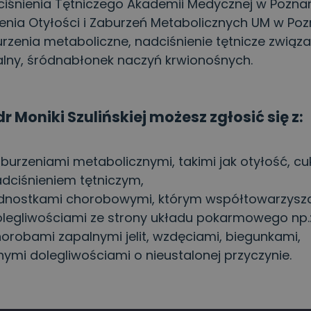
iśnienia Tętniczego Akademii Medycznej w Poznaniu
enia Otyłości i Zaburzeń Metabolicznych UM w Poz
rzenia metaboliczne, nadciśnienie tętnicze związan
lny, śródnabłonek naczyń krwionośnych.
dr Moniki Szulińskiej możesz zgłosić się z:
burzeniami metabolicznymi, takimi jak otyłość, cu
dciśnieniem tętniczym,
dnostkami chorobowymi, którym współtowarzyszą
legliwościami ze strony układu pokarmowego np.:
orobami zapalnymi jelit, wzdęciami, biegunkami,
nymi dolegliwościami o nieustalonej przyczynie.