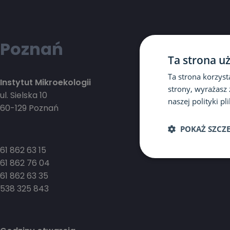
Poznań
Ta strona u
Ta strona korzyst
Instytut Mikroekologii
strony, wyrażasz
ul. Sielska 10
naszej polityki p
60-129 Poznań
POKAŻ SZCZ
61 862 63 15
61 862 76 04
61 862 63 35
538 325 843