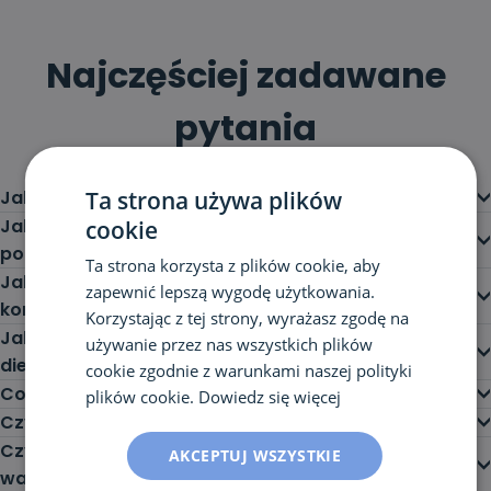
Najczęściej zadawane
pytania
Ta strona używa plików
Jak przygotować się do konsultacji u dietetyka?
Jak przygotować się do analizy składu ciała
cookie
podczas konsultacji u dietetyka?
Ta strona korzysta z plików cookie, aby
Jakie badania laboratoryjne warto wykonać przed
zapewnić lepszą wygodę użytkowania.
konsultacją u dietetyka?
Korzystając z tej strony, wyrażasz zgodę na
Jak przygotować się do badań przed konsultacją u
używanie przez nas wszystkich plików
dietetyka?
cookie zgodnie z warunkami naszej polityki
Co zapewnia pakiet z odbiorem materiału?
plików cookie.
Dowiedz się więcej
Czy wysyłka materiału jest bezpieczna?
Czy materiał powinien być transportowany w
AKCEPTUJ WSZYSTKIE
warunkach chłodniczych?