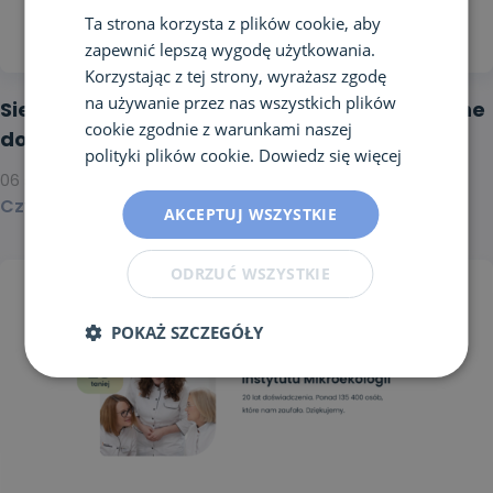
Ta strona korzysta z plików cookie, aby
zapewnić lepszą wygodę użytkowania.
Korzystając z tej strony, wyrażasz zgodę
na używanie przez nas wszystkich plików
Sierpniowe darmowe konsultacje telefoniczne
cookie zgodnie z warunkami naszej
dopasowane do Twoich objawów
polityki plików cookie.
Dowiedz się więcej
06 sierpnia 2026
Czytaj dalej >
AKCEPTUJ WSZYSTKIE
ODRZUĆ WSZYSTKIE
POKAŻ SZCZEGÓŁY