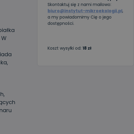
Skontaktuj się z nami mailowo:
biuro@instytut-mikroekologii.pl
,
a my powiadomimy Cię o jego
dostępności.
białka
? W
Koszt wysyłki od:
18 zł
wiada
ka,
h,
jących
inaru