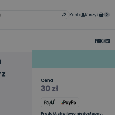
Konto
Koszyk
0
a
rz
Cena
30
zł
Produkt chwilowo niedostępny.