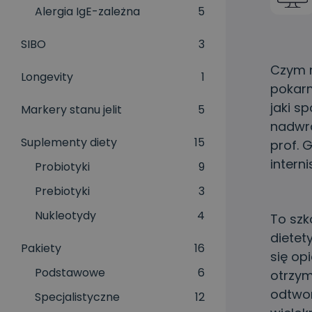
Alergia IgE-zależna
5
SIBO
3
Czym r
Longevity
1
pokar
jaki s
Markery stanu jelit
5
nadwra
Suplementy diety
15
prof. 
interni
Probiotyki
9
Prebiotyki
3
Nukleotydy
4
To szk
dietet
Pakiety
16
się op
Podstawowe
6
otrzym
odtwo
Specjalistyczne
12