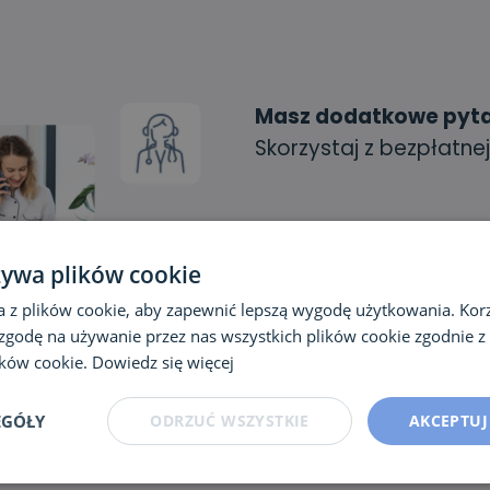
Masz dodatkowe pyt
Skorzystaj z bezpłatnej
Nasi specjaliści chętnie od
do piątku możesz porozmaw
żywa plików cookie
specjalistami. Bezpłatne k
a z plików cookie, aby zapewnić lepszą wygodę użytkowania. Korzy
działają na zasadzie linii 
 zgodę na używanie przez nas wszystkich plików cookie zgodnie 
specjalisty, w godzinach kon
lików cookie.
Dowiedz się więcej
EGÓŁY
ODRZUĆ WSZYSTKIE
AKCEPTUJ
Sprawdź i zadz