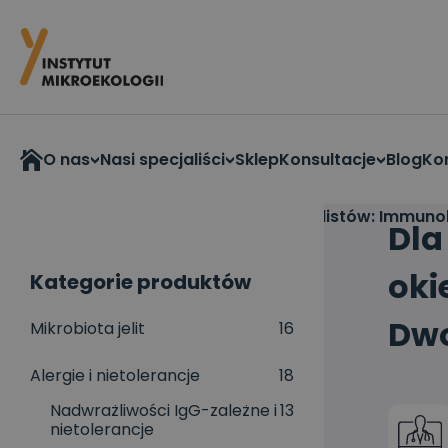
O nas
Nasi specjaliści
Sklep
Konsultacje
Blog
Ko
Strona główna
>
Webinary
>
Dla specjalistów: Immuno
Dla
oki
Kategorie produktów
Dwo
Mikrobiota jelit
16
Alergie i nietolerancje
18
Nadwrażliwości IgG-zależne i
13
nietolerancje