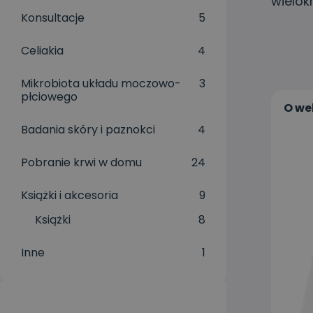
wielok
Konsultacje
5
Celiakia
4
Mikrobiota układu moczowo-
3
płciowego
O we
Badania skóry i paznokci
4
Pobranie krwi w domu
24
Książki i akcesoria
9
Książki
8
Inne
1