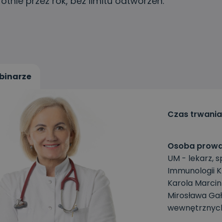
rotnie przez rok, bez limitu odtworzeń.
binarze
Czas trwania
Osoba prowa
UM - lekarz, s
Immunologii K
Karola Marcin
Mirosława Gał
wewnętrznych 