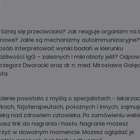
óżnią się przeciwciała? Jak reaguje organizm na 
mowe? Jakie są mechanizmy autoimmunizacyjne
posób interpretować wyniki badań w kierunku
żliwości IgG – zależnych i mikrobioty jelit? Odpo
Grzegorz Dworacki oraz dr n. med. Mirosława Gałęc
sta.
olenie powstało z myślą o specjalistach - lekarzac
ykach, fizjoterapeutach, położnych i innych, zajmu
ieką nad zdrowiem człowieka. Po zamówieniu web
asz link do nagrania i hasło. Nagranie możesz
rzyć w dowolnym momencie. Możesz oglądać je