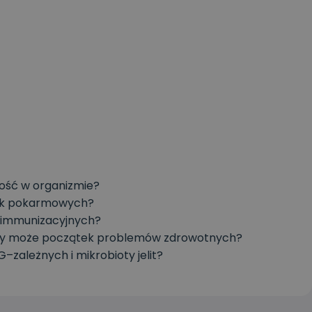
ałość w organizmie?
łek pokarmowych?
oimmunizacyjnych?
a czy może początek problemów zdrowotnych?
–zależnych i mikrobioty jelit?