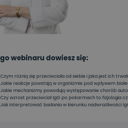
ego webinaru dowiesz się:
Czym różnią się przeciwciała od siebie i jaka jest ich trw
Jakie reakcje powstają w organizmie pod wpływem bia
Jakie mechanizmy powodują występowanie chorób aut
Czy wzrost przeciwciał IgG po pokarmach to fizjologi
Jak interpretować badania w kierunku nadwrażliwości IgG