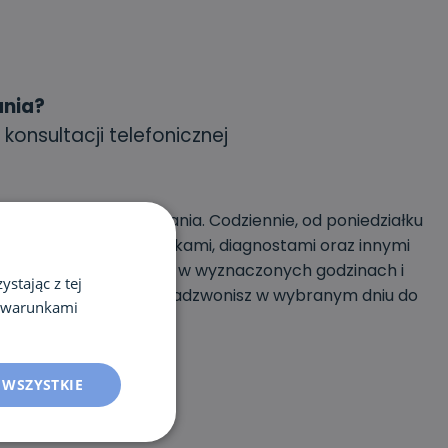
ania?
 konsultacji telefonicznej
powiedzą na Twoje pytania. Codziennie, od poniedziałku
iać z naszymi dietetykami, diagnostami oraz innymi
onsultacje odbywają się w wyznaczonych godzinach i
stając z tej
otwartej – wystarczy, że zadzwonisz w wybranym dniu do
z warunkami
sultacji.
 WSZYSTKIE
woń