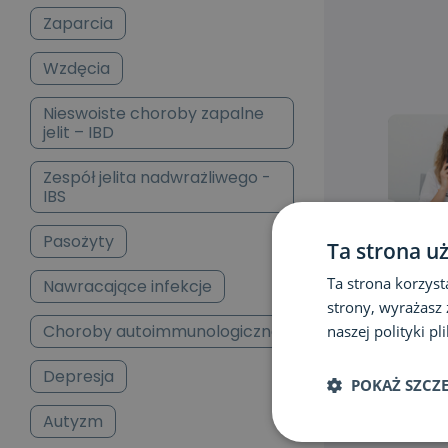
Zaparcia
Wzdęcia
Nieswoiste choroby zapalne
jelit – IBD
Zespół jelita nadwrażliwego -
IBS
Pasożyty
Ta strona u
Ta strona korzyst
Nawracające infekcje
strony, wyrażasz
Choroby autoimmunologiczne
naszej polityki p
Depresja
POKAŻ SZCZ
Autyzm