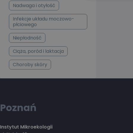
Nadwaga i otyłość
Infekcje układu moczowo-
płciowego
Niepłodność
Ciąża, poród i laktacja
Choroby skóry
Poznań
Instytut Mikroekologii