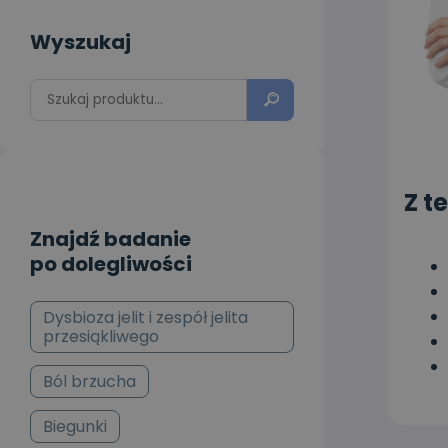
Wyszukaj
Z t
Znajdź badanie
po dolegliwości
Dysbioza jelit i zespół jelita
przesiąkliwego
Ból brzucha
Biegunki