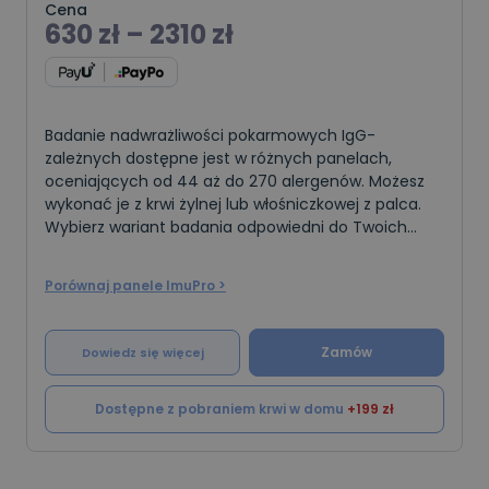
Cena
630
zł
–
2310
zł
Badanie nadwrażliwości pokarmowych IgG-
zależnych dostępne jest w różnych panelach,
oceniających od 44 aż do 270 alergenów. Możesz
wykonać je z krwi żylnej lub włośniczkowej z palca.
Wybierz wariant badania odpowiedni do Twoich
potrzeb.
Porównaj panele ImuPro >
Zamów
Dowiedz się więcej
Dostępne z pobraniem krwi w domu
+199 zł