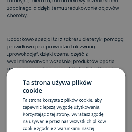
rotacyjną. Dieta ta, ma na celu wyciszenie stanu
zapalnego, a dzięki temu zredukowanie objawów
choroby.
Dodatkowo specjaliści z zakresu dietetyki pomogą
prawidłowo przeprowadzić tak zwaną
„prowokację”, dzięki czemu część z
wyeliminowanych wcześniej produktów będzie
można ponownie wprowadzić do diety. Więcej
informacji o konsultacjach dietetycznych
Ta strona używa plików
znajdziesz
tutaj
.
cookie
Ta strona korzysta z plików cookie, aby
zapewnić lepszą wygodę użytkowania.
Korzystając z tej strony, wyrażasz zgodę
na używanie przez nas wszystkich plików
cookie zgodnie z warunkami naszej