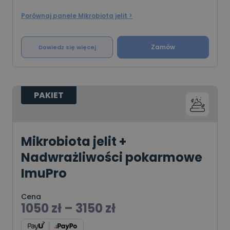
Porównaj panele Mikrobiota jelit >
Zamów
Dowiedz się więcej
PAKIET
Mikrobiota jelit +
Nadwrażliwości pokarmowe
ImuPro
Cena
1050
zł
–
3150
zł