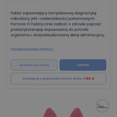
Pakiet zapewniający kompleksową diagnostykę
mikrobioty jelit i nadwrażliwości pokarmowych.
Pomoże Ci holistycznie zadbać o zdrowie poprzez
probiotykoterapię dopasowaną do potrzeb
organizmu i zindywidualizowaną dietę eliminacyjną.
Badania w pakiecie to szybsza droga do poprawy
samopoczuci
Porównaj panele ImuPro >
Zamów
Dowiedz się więcej
Dostępne z pobraniem krwi w domu
+199 zł