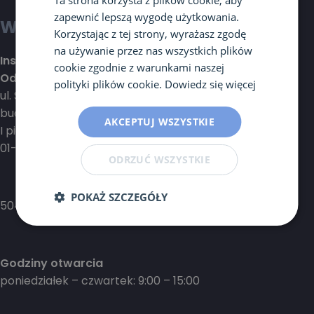
Ta strona korzysta z plików cookie, aby
zapewnić lepszą wygodę użytkowania.
Warszawa
Korzystając z tej strony, wyrażasz zgodę
na używanie przez nas wszystkich plików
Instytut Mikroekologii
cookie zgodnie z warunkami naszej
Oddział w Warszawie (Wola)
polityki plików cookie.
Dowiedz się więcej
ul. Spokojna 5
budynek MediSpace
AKCEPTUJ WSZYSTKIE
I piętro
01-044 Warszawa Wola
ODRZUĆ WSZYSTKIE
POKAŻ SZCZEGÓŁY
504 421 420
Godziny otwarcia
poniedziałek – czwartek: 9:00 – 15:00