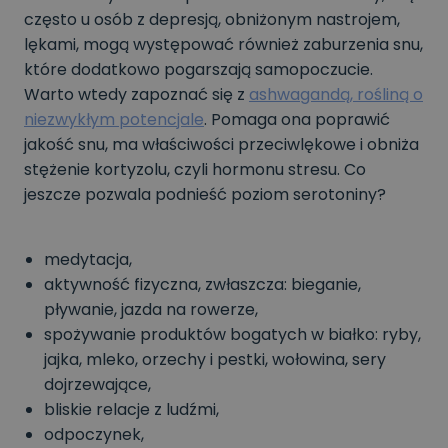
często u osób z depresją, obniżonym nastrojem,
lękami, mogą występować również zaburzenia snu,
które dodatkowo pogarszają samopoczucie.
Warto wtedy zapoznać się z
ashwagandą, rośliną o
niezwykłym potencjale
. Pomaga ona poprawić
jakość snu, ma właściwości przeciwlękowe i obniża
stężenie kortyzolu, czyli hormonu stresu. Co
jeszcze pozwala podnieść poziom serotoniny?
medytacja,
aktywność fizyczna, zwłaszcza: bieganie,
pływanie, jazda na rowerze,
spożywanie produktów bogatych w białko: ryby,
jajka, mleko, orzechy i pestki, wołowina, sery
dojrzewające,
bliskie relacje z ludźmi,
odpoczynek,