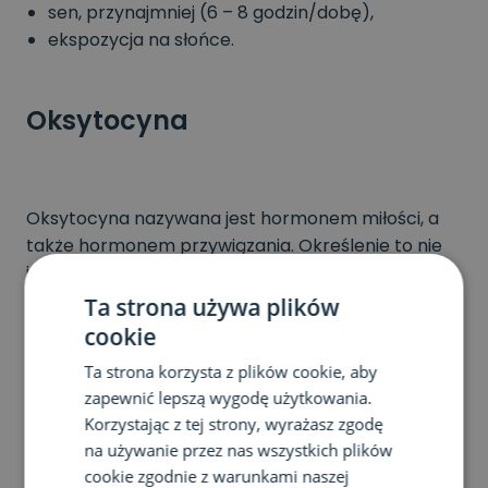
sen, przynajmniej (6 – 8 godzin/dobę),
ekspozycja na słońce.
Oksytocyna
Oksytocyna nazywana jest hormonem miłości, a
także hormonem przywiązania. Określenie to nie
jest przypadkowe, ponieważ jest ona bardzo
ważna w tworzeniu i utrzymywaniu relacji
Ta strona używa plików
międzyludzkich. Dzięki oksytocynie jesteśmy zdolni
cookie
do bliskości, odczuwania i adaptowania się do
Ta strona korzysta z plików cookie, aby
różnych emocji oraz radzenia sobie ze stresem.
zapewnić lepszą wygodę użytkowania.
Hormon ten jest wydzielany w dużej ilości podczas
Korzystając z tej strony, wyrażasz zgodę
stosunku płciowego i orgazmu. Oksytocyna jest
na używanie przez nas wszystkich plików
także hormonem niezbędnym, aby dziecko mogło
cookie zgodnie z warunkami naszej