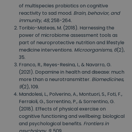
of multispecies probiotics on cognitive
reactivity to sad mood.
Brain, behavior, and
immunity
,
48
, 258-264.
Toribio-Mateas, M. (2018). Harnessing the
power of microbiome assessment tools as
part of neuroprotective nutrition and lifestyle
medicine interventions.
Microorganisms
,
6
(2),
35.
Franco, R., Reyes-Resina, I., & Navarro, G.
(2021). Dopamine in health and disease: much
more than a neurotransmitter.
Biomedicines
,
9
(2), 109.
Mandolesi, L., Polverino, A., Montuori, S., Foti, F.,
Ferraioli, G., Sorrentino, P., & Sorrentino, G.
(2018). Effects of physical exercise on
cognitive functioning and wellbeing: biological
and psychological benefits.
Frontiers in
psychology
,
9
, 509.