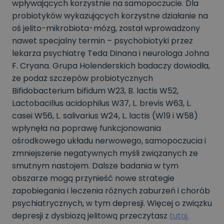
wpływających korzystnie na samopoczucie. Dla
probiotyków wykazujących korzystne działanie na
oś jelito-mikrobiota-mózg, został wprowadzony
nawet specjalny termin – psychobiotyki przez
lekarza psychiatrę Teda Dinana i neurologa Johna
F. Cryana. Grupa Holenderskich badaczy dowiodła,
że podaż szczepów probiotycznych
Bifidobacterium bifidum W23, B. lactis W52,
Lactobacillus acidophilus W37, L. brevis W63, L.
casei W56, L. salivarius W24, L. lactis (W19 i W58)
wpłynęła na poprawę funkcjonowania
ośrodkowego układu nerwowego, samopoczucia i
zmniejszenie negatywnych myśli związanych ze
smutnym nastojem. Dalsze badania w tym
obszarze mogą przynieść nowe strategie
zapobiegania i leczenia różnych zaburzeń i chorób
psychiatrycznych, w tym depresji. Więcej o związku
depresji z dysbiozą jelitową przeczytasz
tutaj.