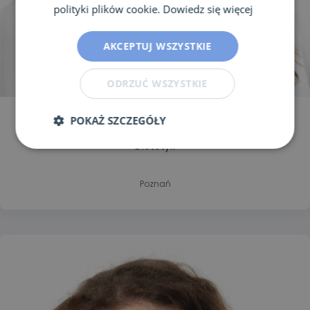
polityki plików cookie.
Dowiedz się więcej
AKCEPTUJ WSZYSTKIE
ODRZUĆ WSZYSTKIE
Mgr Zuzanna Przewoźny
POKAŻ SZCZEGÓŁY
Dietetyk
Poznań