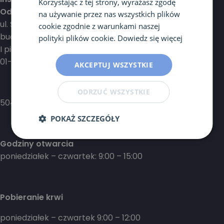
Korzystając z tej strony, wyrażasz zgodę
Oddział w Warszawie (Wola)
na używanie przez nas wszystkich plików
ul. Spokojna 5
cookie zgodnie z warunkami naszej
budynek MediSpace
polityki plików cookie.
Dowiedz się więcej
I piętro
01-044 Warszawa Wola
AKCEPTUJ WSZYSTKIE
ODRZUĆ WSZYSTKIE
504 421 420
POKAŻ SZCZEGÓŁY
Godziny otwarcia
poniedziałek – czwartek: 9:00 – 15:00
Pobieranie krwi
poniedziałek – czwartek 9:00 – 12:00