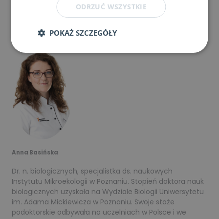
ODRZUĆ WSZYSTKIE
O autorze
POKAŻ SZCZEGÓŁY
Anna Basińska
Dr. n. biologicznych, specjalistka ds. naukowych
Instytutu Mikroekologii w Poznaniu. Stopień doktora nauk
biologicznych uzyskała na Wydziale Biologii Uniwersytetu
im. Adama Mickiewicza w Poznaniu. Swoje staże
podoktorskie odbywała na uczelniach w Polsce i we