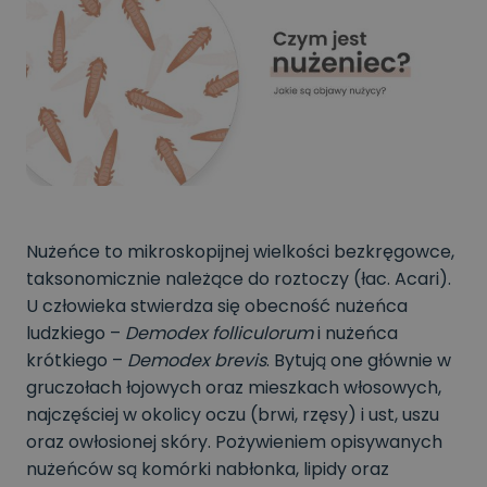
Nużeńce to mikroskopijnej wielkości bezkręgowce,
taksonomicznie należące do roztoczy (łac. Acari).
U człowieka stwierdza się obecność nużeńca
ludzkiego –
Demodex folliculorum
i nużeńca
krótkiego –
Demodex brevis
. Bytują one głównie w
gruczołach łojowych oraz mieszkach włosowych,
najczęściej w okolicy oczu (brwi, rzęsy) i ust, uszu
oraz owłosionej skóry. Pożywieniem opisywanych
nużeńców są komórki nabłonka, lipidy oraz