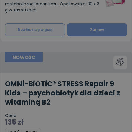
metabolicznej organizmu. Opakowanie: 30 x 3
g w saszetkach.
Dowiedz się więcej
Zamów
NOWOŚĆ
OMNi-BiOTiC® STRESS Repair 9
Kids – psychobiotyk dla dzieci z
witaminą B2
Cena
135
zł