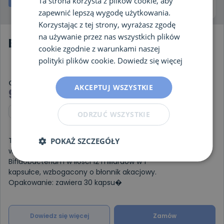
Ta strona korzysta z plików cookie, aby
zapewnić lepszą wygodę użytkowania.
Korzystając z tej strony, wyrażasz zgodę
na używanie przez nas wszystkich plików
Biotacell Bifido Complex
cookie zgodnie z warunkami naszej
polityki plików cookie.
Dowiedz się więcej
Cena
AKCEPTUJ WSZYSTKIE
98,90
zł
ODRZUĆ WSZYSTKIE
To suplement diety zawierający 6
POKAŻ SZCZEGÓŁY
wyselekcjonowanych szczepów
Bifidobacterium w ilości 12 miliardów w 1
kapsułce, wzbogacony o błonnik akacjowy.
Opakowanie: zawiera 30 kapsu�
Dowiedz się więcej
Zamów