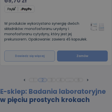
69,70
zł
W produkcie wykorzystano synergię dwóch
składników: monofosforanu urydyny i
monofosforanu cytydyny, który jest jej
prekursorem. Opakowanie: zawiera 45 kapsułek.
Dowiedz się więcej
Zamów
<
>
1
2
3
4
…
6
E-sklep: Badania laboratoryjne
w pięciu prostych krokach