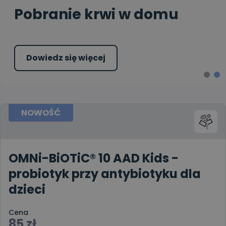
Pobranie krwi w domu
Dowiedz się więcej
NOWOŚĆ
OMNi-BiOTiC® 10 AAD Kids -
probiotyk przy antybiotyku dla
dzieci
Cena
85
zł