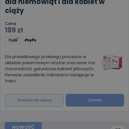
dla niemowląt i dla kobiet w
ciąży
Cena
189
zł
Dla prawidłowego przebiegu procesów w
układzie pokarmowym istotne znaczenie ma
różnorodność gatunkowa bakterii jelitowych.
Pierwsze zasiedlenie mikrobami następuje w
trakci
Dowiedz się więcej
Zamów
NOWOŚĆ