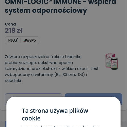
OMNi-LOGiC® IMMUNE - wspiera
system odpornościowy
Cena
219
zł
Zawiera rozpuszczalne frakcje błonnika
prebiotycznego: dekstrynę oporną
kukurydzianą oraz ekstrakt z włókien akacji. Jest
wzbogacony o witaminy (B2, B3 oraz D3) i
składniki
Dowiedz się więcej
Zamów
Ta strona używa plików
cookie
NOWOŚĆ