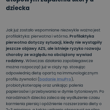
dziecka
Jak już zostało wspomniane niezwykle ważna jest
profilaktyka: pierwotna i wtórna
. Profilaktyka
pierwotna dotyczy sytuacji, kiedy nie wystąpiły
jeszcze objawy AZS, ale istnieje ryzyko rozwoju
choroby ze względu na obciążony wywiad
rodzinny.
Wówczas działania zapobiegawcze
można rozpocząć już w ciąży np. stosując
odpowiednią dietę opartą na immunologicznym
profilu żywności (
badanie ImuPro
),
probiotykoterapię oraz unikając palenia
papierosów i przebywania w dymie tytoniowym. Po
narodzinach dziecka zaleca się wydłużenie czasu
karmienia piersią i opóźnienie rozszerzania diety o
2-3 miesiące, a także unikanie ekspozycji na silne