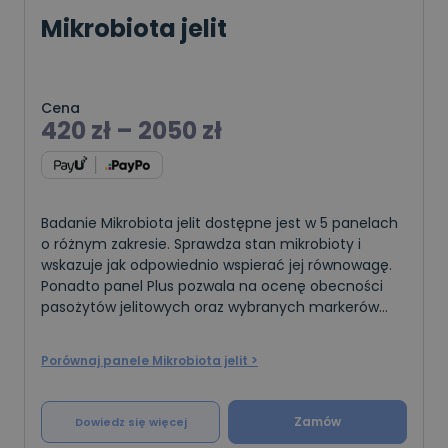
Mikrobiota jelit
Cena
420
zł
–
2050
zł
Badanie Mikrobiota jelit dostępne jest w 5 panelach
o różnym zakresie. Sprawdza stan mikrobioty i
wskazuje jak odpowiednio wspierać jej równowagę.
Ponadto panel Plus pozwala na ocenę obecności
pasożytów jelitowych oraz wybranych markerów
stanu jelit. Badanie to można wykonać u osób dor
Porównaj panele Mikrobiota jelit >
Zamów
Dowiedz się więcej