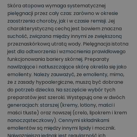
Skóra atopowa wymaga systematycznej
pielęgnacji przez cały czas: zarówno w okresie
zaostrzenia choroby, jak i w czasie remisji. Jej
charakterystyczną cechą jest bowiem znaczna
suchość, związana między innymi ze zwiększoną
przeznaskórkową utratą wody. Pielęgnacja istotna
jest dla odtworzenia i wzmocnienia prawidłowego
funkcjonowania bariery skórnej. Preparaty
nawilżające i natłuszczające skórę określa się jako
emolienty. Należy zauważyć, że emolienty, mimo,
że z zasady hypoalergiczne, muszą być dobrane
do potrzeb dziecka. Na szczęście wybór tych
preparatów jest szeroki. Występują one w dwóch
generacjach: starszej (kremy, lotiony, maści i
maści tłuste) oraz nowszej (crelo, lipokrem i krem
nanocząsteczkowy). Cennymi składnikami
emolientów są między innymi lipidy i mocznik.
Najważniejsza jednak jest regularność ich