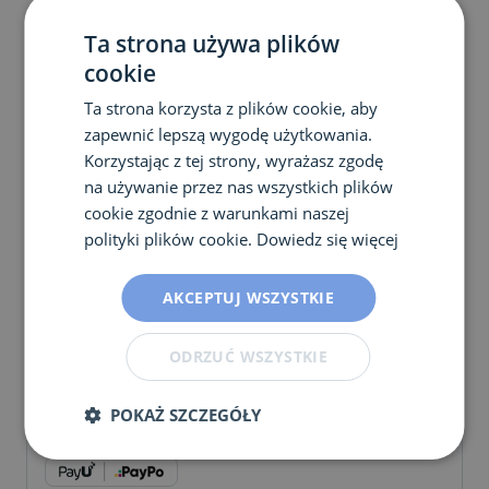
jest także kwestia ochrony przed szkodliwym
Ta strona używa plików
promieniowaniem. Pomimo, że słońce łagodzi
cookie
zmiany atopowe nie należy zapominać o
hipoalergicznych kremach z filtrem. W okresie
Ta strona korzysta z plików cookie, aby
jesienno – zimowym można skorzystać z
zapewnić lepszą wygodę użytkowania.
fototerapii.
Korzystając z tej strony, wyrażasz zgodę
na używanie przez nas wszystkich plików
cookie zgodnie z warunkami naszej
polityki plików cookie.
Dowiedz się więcej
AKCEPTUJ WSZYSTKIE
Nadwrażliwości pokarmowe
ImuPro
ODRZUĆ WSZYSTKIE
Cena
POKAŻ SZCZEGÓŁY
630
zł
–
2310
zł