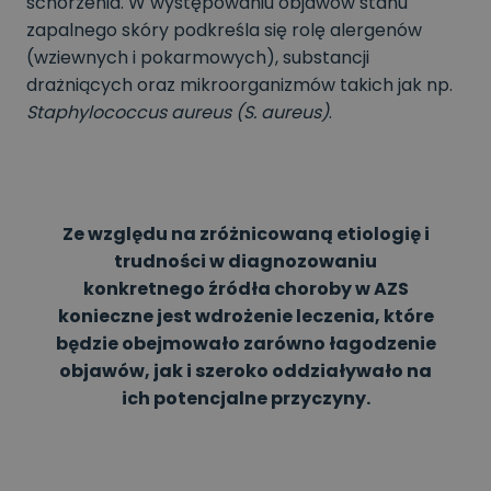
schorzenia. W występowaniu objawów stanu
zapalnego skóry podkreśla się rolę alergenów
(wziewnych i pokarmowych), substancji
drażniących oraz mikroorganizmów takich jak np.
Staphylococcus aureus (S. aureus)
.
Ze względu na zróżnicowaną etiologię i
trudności w diagnozowaniu
konkretnego źródła choroby w AZS
konieczne jest wdrożenie leczenia, które
będzie obejmowało zarówno łagodzenie
objawów, jak i szeroko oddziaływało na
ich potencjalne przyczyny.