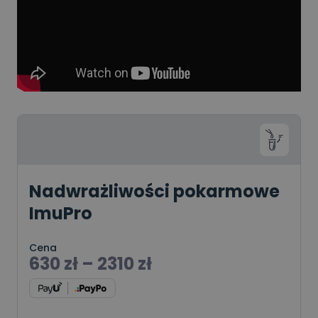
Nadwrażliwości pokarmowe
ImuPro
Cena
630
zł
–
2310
zł