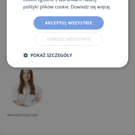
polityki plików cookie.
Dowiedz się więcej
Dostępne z pobraniem krwi w domu
+199 zł
AKCEPTUJ WSZYSTKIE
ODRZUĆ WSZYSTKIE
O autorze
POKAŻ SZCZEGÓŁY
Monika Cyprian