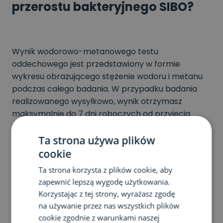
przerostu bakteryjnego SIBO?
Wynik wodorowo-metanowego testu
oddechowego jest przedstawiony w formie
wykresu obrazującego stężenie wodoru i metanu
podczas całego badania. W przypadku badania
realizowanego wysyłkowo, wynik otrzymasz
maksymalnie do 7 dni roboczych od przyjęcia
materiału do laboratorium Instytutu. Jeśli
wybierzesz wariant wodorowo-metanowego testu
Ta strona używa plików
oddechowego SIBO wykonywany stacjonarnie w
cookie
Poznaniu, wynik poznasz w dniu badania.
Ta strona korzysta z plików cookie, aby
zapewnić lepszą wygodę użytkowania.
Korzystając z tej strony, wyrażasz zgodę
na używanie przez nas wszystkich plików
cookie zgodnie z warunkami naszej