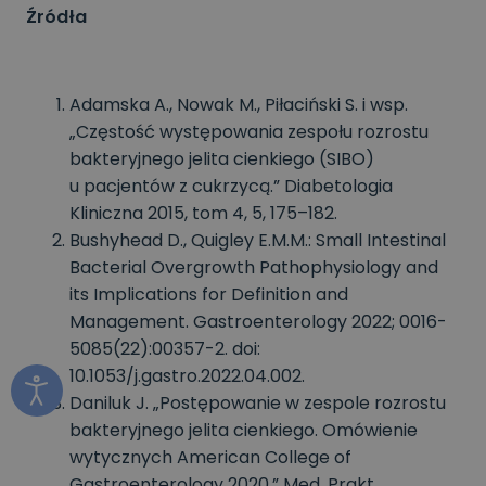
Źródła
Adamska A., Nowak M., Piłaciński S. i wsp.
„Częstość występowania zespołu rozrostu
bakteryjnego jelita cienkiego (SIBO)
u pacjentów z cukrzycą.” Diabetologia
Kliniczna 2015, tom 4, 5, 175–182.
Bushyhead D., Quigley E.M.M.: Small Intestinal
Bacterial Overgrowth Pathophysiology and
its Implications for Definition and
Management. Gastroenterology 2022; 0016-
5085(22):00357-2. doi:
10.1053/j.gastro.2022.04.002.
Daniluk J. „Postępowanie w zespole rozrostu
bakteryjnego jelita cienkiego. Omówienie
wytycznych American College of
Gastroenterology 2020.” Med. Prakt.,