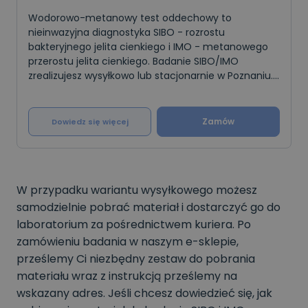
Wodorowo-metanowy test oddechowy to
nieinwazyjna diagnostyka SIBO - rozrostu
bakteryjnego jelita cienkiego i IMO - metanowego
przerostu jelita cienkiego. Badanie SIBO/IMO
zrealizujesz wysyłkowo lub stacjonarnie w Poznaniu.
Dedykowane dla osób, które mają wzdęcia, bóle
brzucha, biegunki, źle c
Zamów
Dowiedz się więcej
W przypadku wariantu wysyłkowego możesz
samodzielnie pobrać materiał i dostarczyć go do
laboratorium za pośrednictwem kuriera. Po
zamówieniu badania w naszym e-sklepie,
prześlemy Ci niezbędny zestaw do pobrania
materiału wraz z instrukcją prześlemy na
wskazany adres. Jeśli chcesz dowiedzieć się, jak