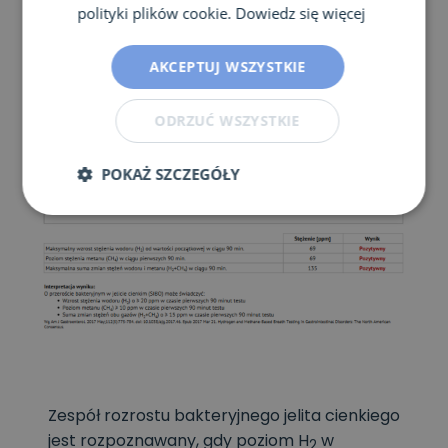
polityki plików cookie.
Dowiedz się więcej
AKCEPTUJ WSZYSTKIE
ODRZUĆ WSZYSTKIE
POKAŻ SZCZEGÓŁY
Zespół rozrostu bakteryjnego jelita cienkiego
jest rozpoznawany, gdy poziom H
w
2