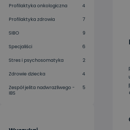
Profilaktyka onkologiczna
4
Profilaktyka zdrowia
7
SIBO
9
Specjaliści
6
Stres i psychosomatyka
2
Zdrowie dziecka
4
Zespół jelita nadwrażliwego -
5
IBS