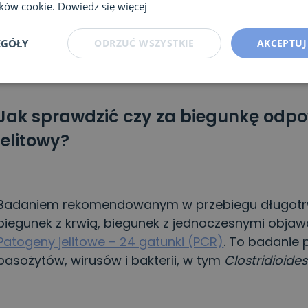
lików cookie.
Dowiedz się więcej
nawracające. O ile łagodne, pojedyncze epizody b
zdrowia, tak długotrwałe, uporczywe biegunki mo
EGÓŁY
ODRZUĆ WSZYSTKIE
AKCEPTUJ
przypadku dzieci i osób starszych.
Jak sprawdzić czy za biegunkę odpo
jelitowy?
Badaniem rekomendowanym w przebiegu długotrwa
biegunek z krwią, biegunek z jednoczesnymi objawa
Patogeny jelitowe – 24 gatunki (PCR)
. To badanie 
pasożytów, wirusów i bakterii, w tym
Clostridioides 