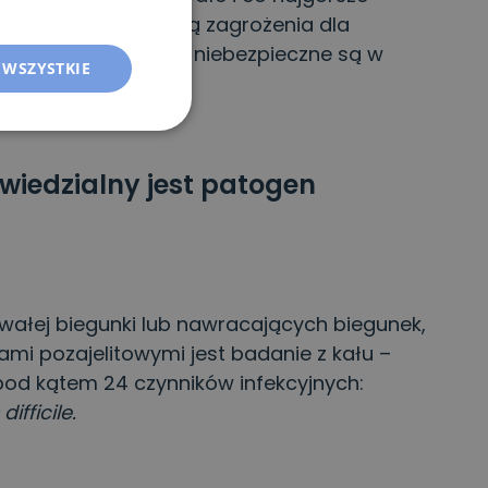
iegunek nie stanowią zagrożenia dla
gą. W szczególności niebezpieczne są w
 WSZYSTKIE
wiedzialny jest patogen
łej biegunki lub nawracających biegunek,
mi pozajelitowymi jest badanie z kału –
pod kątem 24 czynników infekcyjnych:
difficile.