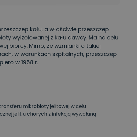
 przeszczep kału, a właściwie przeszczep
bioty wyizolowanej z kału dawcy. Ma na celu
wej biorcy. Mimo, że wzmianki o takiej
inach, w warunkach szpitalnych, przeszczep
iero w 1958 r.
ansferu mikrobioty jelitowej w celu
nej jelit u chorych z infekcją wywołaną