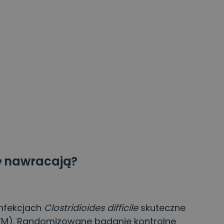
e
nawracają?
nfekcjach
Clostridioides difficile
skuteczne
FTM). Randomizowane badanie kontrolne