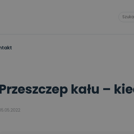
ntakt
o
>
Przeszczep kału – kiedy może pomóc?
Przeszczep kału – k
05.05.2022