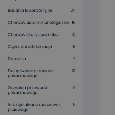
Badania laboratoryjne
27
Choroby autoimmunologiczne
19
Choroby skóry i paznokci
10
Ciąża, poród i laktacja
8
Depresja
7
Dolegliwości przewodu
31
pokarmowego
Grzybica przewodu
3
pokarmowego
Infekcje układu moczowo-
5
płciowego