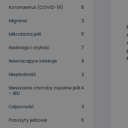
Koronawirus (COVID-19)
8
Migrena
3
Mikrobiota jelit
11
Nadwaga i otyłość
7
Nawracające infekcje
9
Niepłodność
2
Nieswoiste choroby zapalne jelit
4
– IBD
Odporność
3
Pasożyty jelitowe
6