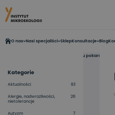
O nas
Nasi specjaliści
Sklep
Konsultacje
Blog
Ko
Strona główna
>
Dolegliwości przewodu pokarmoweg
Kategorie
Aktualności
93
Alergie, nadwrażliwości,
26
nietolerancje
Autyzm
7