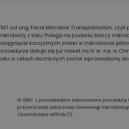
FMT od ang. Fecal Microbial Transplantation, czyli
mikrobioty z kału. Polega na podaniu biorcy mikro
osiągnięcie korzystnych zmian w mikrobiocie jelito
procedurze datuje się już nawet na IV w n.e. w Ch
kału w celach leczniczych został wprowadzony dop
W 1981r. z powodzeniem zastosowano procedurę tr
przywrócenia zaburzonej równowagi mikrobiologicz
Clostridioides difficile.[1]