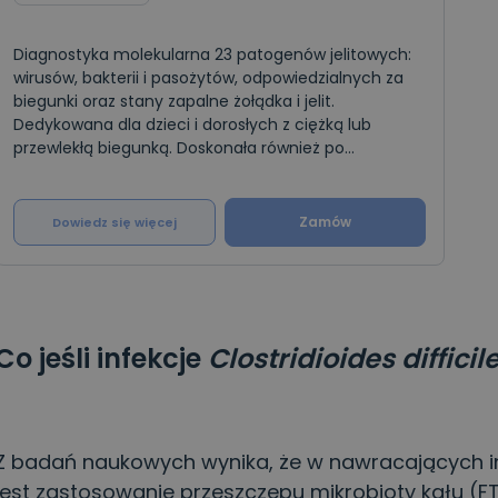
Diagnostyka molekularna 23 patogenów jelitowych:
wirusów, bakterii i pasożytów, odpowiedzialnych za
biegunki oraz stany zapalne żołądka i jelit.
Dedykowana dla dzieci i dorosłych z ciężką lub
przewlekłą biegunką. Doskonała również po
podróżach zagranicznych.
Zamów
Dowiedz się więcej
Co jeśli infekcje
Clostridioides difficil
Z badań naukowych wynika, że w nawracających i
jest zastosowanie przeszczepu mikrobioty kału (