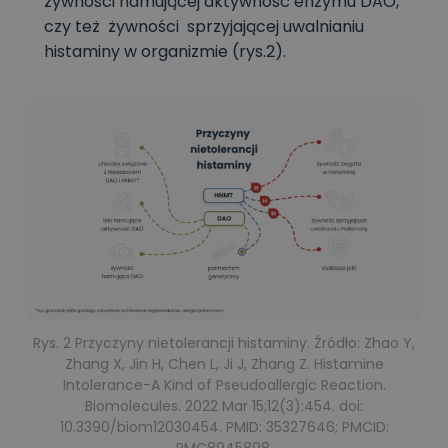
żywności hamującej aktywność enzymu DAO,
czy też żywności sprzyjającej uwalnianiu
histaminy w organizmie (rys.2).
Rys. 2 Przyczyny nietolerancji histaminy. Źródło: Zhao Y,
Zhang X, Jin H, Chen L, Ji J, Zhang Z. Histamine
Intolerance-A Kind of Pseudoallergic Reaction.
Biomolecules. 2022 Mar 15;12(3):454. doi:
10.3390/biom12030454. PMID: 35327646; PMCID: