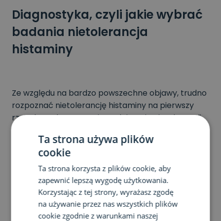
Diagnostyka, czyli jakie wybrać
badania nietolerancja
histaminy
Ze względu na bardzo powszechne objawy, trudno
rozpoznać nietolerancję histaminy na pierwszy
rzut oka. Gdy występuje podejrzenie nietolerancji
histaminy, warto wykonać odpowiednie badanie. W
Ta strona używa plików
jaki sposób zdiagnozować nietolerancję histaminy?
cookie
Nie ma jasnych kryteriów, które wskazywałoby
wykonanie konkretnych badań. Jednak ze względu
Ta strona korzysta z plików cookie, aby
na to, że nietolerancja histaminy wiąże się z
zapewnić lepszą wygodę użytkowania.
sytuacją, w której występuje jednoczesny nadmiar
Korzystając z tej strony, wyrażasz zgodę
histaminy i obniżona aktywności enzymu DAO, w
na używanie przez nas wszystkich plików
cookie zgodnie z warunkami naszej
celu zdiagnozowania nietolerancji histaminy