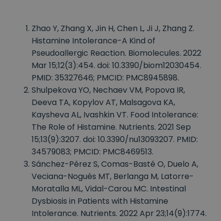
Zhao Y, Zhang X, Jin H, Chen L, Ji J, Zhang Z.
Histamine Intolerance-A Kind of
Pseudoallergic Reaction. Biomolecules. 2022
Mar 15;12(3):454. doi: 10.3390/biom12030454.
PMID: 35327646; PMCID: PMC8945898.
Shulpekova YO, Nechaev VM, Popova IR,
Deeva TA, Kopylov AT, Malsagova KA,
Kaysheva AL, Ivashkin VT. Food Intolerance:
The Role of Histamine. Nutrients. 2021 Sep
15;13(9):3207. doi: 10.3390/nu13093207. PMID:
34579083; PMCID: PMC8469513.
Sánchez-Pérez S, Comas-Basté O, Duelo A,
Veciana-Nogués MT, Berlanga M, Latorre-
Moratalla ML, Vidal-Carou MC. Intestinal
Dysbiosis in Patients with Histamine
Intolerance. Nutrients. 2022 Apr 23;14(9):1774.