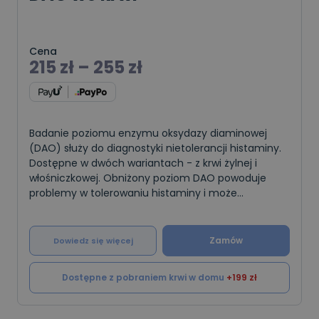
Cena
215
zł
–
255
zł
Badanie poziomu enzymu oksydazy diaminowej
(DAO) służy do diagnostyki nietolerancji histaminy.
Dostępne w dwóch wariantach - z krwi żylnej i
włośniczkowej. Obniżony poziom DAO powoduje
problemy w tolerowaniu histaminy i może
prowadzić do dolegliwości skórnych, jelitowych, czy
migren, zwi
Zamów
Dowiedz się więcej
Dostępne z pobraniem krwi w domu
+199 zł