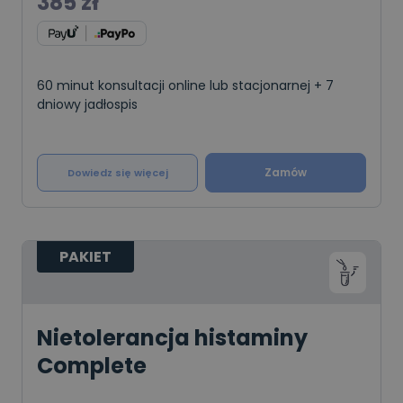
385
zł
60 minut konsultacji online lub stacjonarnej + 7
dniowy jadłospis
Zamów
Dowiedz się więcej
PAKIET
Nietolerancja histaminy
Complete