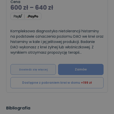
Cena
600
zł
–
640
zł
Kompleksowa diagnostyka nietolerancji histaminy
na podstawie oznaczenia poziomu DAO we krwi oraz
histaminy w kale i jej jelitowej produkcji. Badanie
DAO wykonasz z krwi żylnej lub włośniczkowej. Z
wynikiem otrzymasz propozycję terapii
probiotycznej, zalecenia dietetyczne i
suplementacyjne, któr
Zamów
Dowiedz się więcej
Dostępne z pobraniem krwi w domu
+199 zł
Bibliografia